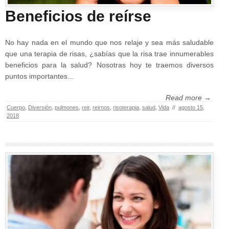
Beneficios de reírse
No hay nada en el mundo que nos relaje y sea más saludable
que una terapia de risas, ¿sabías que la risa trae innumerables
beneficios para la salud? Nosotras hoy te traemos diversos
puntos importantes…
Read more →
Cuerpo
,
Diversión
,
pulmones
,
reir
,
reirnos
,
risoterapia
,
salud
,
Vida
//
agosto 15,
2018