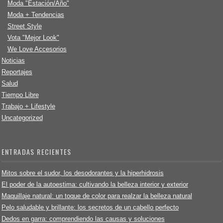
Moda "Estación/Año"
Moda + Tendencias
Street Style
Vota "Mejor Look"
We Love Accesorios
Noticias
Reportajes
Salud
Tiempo Libre
Trabajo + Lifestyle
Uncategorized
ENTRADAS RECIENTES
Mitos sobre el sudor, los desodorantes y la hiperhidrosis
El poder de la autoestima: cultivando la belleza interior y exterior
Maquillaje natural: un toque de color para realzar la belleza natural
Pelo saludable y brillante: los secretos de un cabello perfecto
Dedos en garra: comprendiendo las causas y soluciones