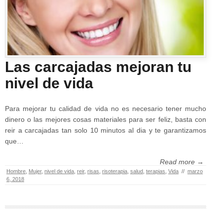
Las carcajadas mejoran tu
nivel de vida
Para mejorar tu calidad de vida no es necesario tener mucho
dinero o las mejores cosas materiales para ser feliz, basta con
reir a carcajadas tan solo 10 minutos al dia y te garantizamos
que…
Read more →
Hombre
,
Mujer
,
nivel de vida
,
reir
,
risas
,
risoterapia
,
salud
,
terapias
,
Vida
//
marzo
6, 2018