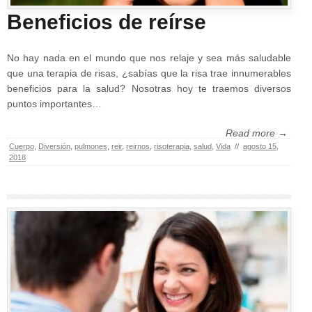
Beneficios de reírse
No hay nada en el mundo que nos relaje y sea más saludable
que una terapia de risas, ¿sabías que la risa trae innumerables
beneficios para la salud? Nosotras hoy te traemos diversos
puntos importantes…
Read more →
Cuerpo
,
Diversión
,
pulmones
,
reir
,
reirnos
,
risoterapia
,
salud
,
Vida
//
agosto 15,
2018