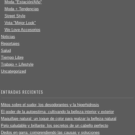
Moda "Estación/Año"
Moda + Tendencias
Street Style
Vota "Mejor Look"
We Love Accesorios
Noticias
Reportajes
Salud
Tiempo Libre
Trabajo + Lifestyle
Uncategorized
ENTRADAS RECIENTES
Mitos sobre el sudor, los desodorantes y la hiperhidrosis
El poder de la autoestima: cultivando la belleza interior y exterior
Maquillaje natural: un toque de color para realzar la belleza natural
Pelo saludable y brillante: los secretos de un cabello perfecto
Dedos en garra: comprendiendo las causas y soluciones