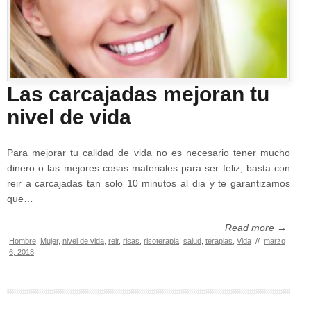
Las carcajadas mejoran tu
nivel de vida
Para mejorar tu calidad de vida no es necesario tener mucho
dinero o las mejores cosas materiales para ser feliz, basta con
reir a carcajadas tan solo 10 minutos al dia y te garantizamos
que…
Read more →
Hombre
,
Mujer
,
nivel de vida
,
reir
,
risas
,
risoterapia
,
salud
,
terapias
,
Vida
//
marzo
6, 2018