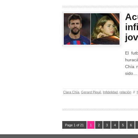
Ac
inf
jo
El fut
huracá
Chía n
sido…
Clara Chía
,
Gerard Piqué
,
Infidelidad
,
relación
//
Page 1 of 21
1
2
3
4
5
6