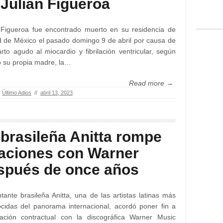
 Julián Figueroa
 Figueroa fue encontrado muerto en su residencia de
 de México el pasado domingo 9 de abril por causa de
arto agudo al miocardio y fibrilación ventricular, según
ó su propia madre, la…
Read more →
,
Último Adios
//
abril 13, 2023
 brasileña Anitta rompe
laciones con Warner
spués de once años
tante brasileña Anitta, una de las artistas latinas más
cidas del panorama internacional, acordó poner fin a
lación contractual con la discográfica Warner Music