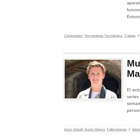
apara
funcio
Enton
Computador
,
Herramienta Tecnológica
,
Trabajo
//
Mu
Ma
El act
series
seman
perso
Actor Infantil
,
Austin Majors
,
Fallecimiento
//
febre