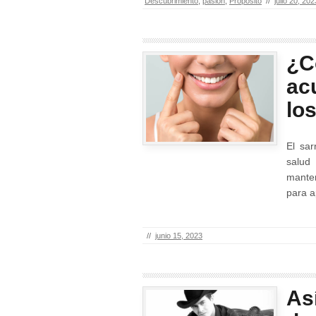
Descubrimiento
,
pasión
,
Propósito
//
julio 20, 202
¿C
ac
lo
El sa
salud
mante
para a
//
junio 15, 2023
As