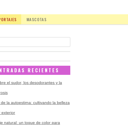
PORTAJES
MASCOTAS
NTRADAS RECIENTES
bre el sudor, los desodorantes y la
rosis
 de la autoestima: cultivando la belleza
y exterior
je natural: un toque de color para