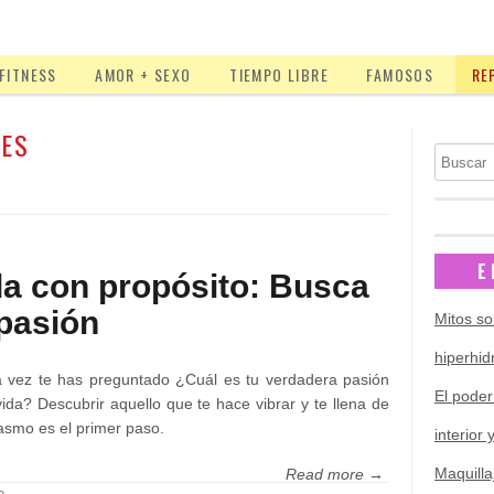
FITNESS
AMOR + SEXO
TIEMPO LIBRE
FAMOSOS
RE
JES
Buscar
E
da con propósito: Busca
 pasión
Mitos so
hiperhid
 vez te has preguntado ¿Cuál es tu verdadera pasión
El poder
vida? Descubrir aquello que te hace vibrar y te llena de
asmo es el primer paso.
interior 
Maquilla
Read more →