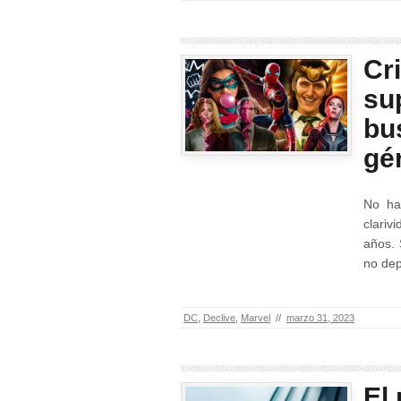
Cri
su
bu
gé
No ha
clariv
años. 
no dep
DC
,
Declive
,
Marvel
//
marzo 31, 2023
El