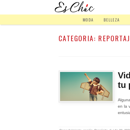
MODA
BELLEZA
CATEGORIA:
REPORTA
Vi
tu
Alguna
en la 
entusi