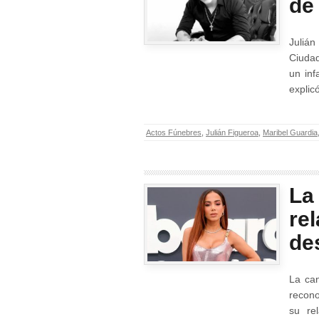
de
Julián
Ciudad
un inf
explic
Actos Fúnebres
,
Julián Figueroa
,
Maribel Guardia
La
re
de
La can
recono
su re