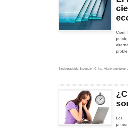
cie
eco
Cientí
puede 
alter
proble
Biodegradable
,
Invención Chino
,
Vidrio ecológico
¿C
so
Los 
primo