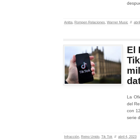
despué
Anitta
,
Rompen Relaciones
,
Warner Music
//
abri
El
Ti
mi
da
La Ofi
del Re
con 12
serie 
Infracción
,
Reino Unido
,
Tik Tok
//
abril 4, 2023