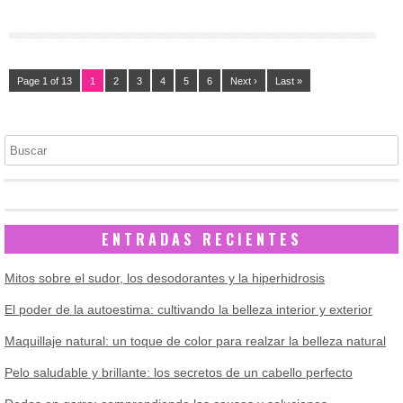
Page 1 of 13
1
2
3
4
5
6
Next ›
Last »
Buscar
ENTRADAS RECIENTES
Mitos sobre el sudor, los desodorantes y la hiperhidrosis
El poder de la autoestima: cultivando la belleza interior y exterior
Maquillaje natural: un toque de color para realzar la belleza natural
Pelo saludable y brillante: los secretos de un cabello perfecto