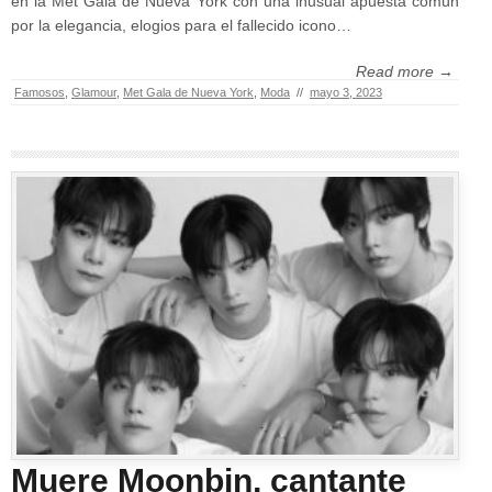
en la Met Gala de Nueva York con una inusual apuesta común
por la elegancia, elogios para el fallecido icono…
Read more →
Famosos
,
Glamour
,
Met Gala de Nueva York
,
Moda
//
mayo 3, 2023
Muere Moonbin, cantante