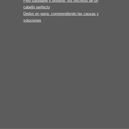
Pelo saludable y brillante: los secretos de un
cabello perfecto
Dedos en garra: comprendiendo las causas y
soluciones