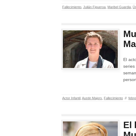
Fallecimiento
,
Julián Figueroa
,
Maribel Guardia
,
Ún
Mu
Ma
El act
series
seman
perso
Actor Infantil
,
Austin Majors
,
Fallecimiento
//
febre
El
Mur