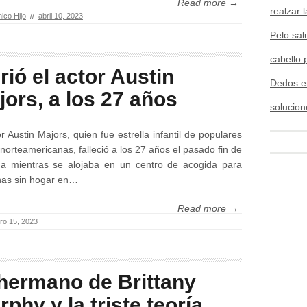
Read more →
realzar l
ico Hijo
//
abril 10, 2023
Pelo sal
cabello 
rió el actor Austin
Dedos e
jors, a los 27 años
solucion
or Austin Majors, quien fue estrella infantil de populares
 norteamericanas, falleció a los 27 años el pasado fin de
a mientras se alojaba en un centro de acogida para
nas sin hogar en…
Read more →
ro 15, 2023
 hermano de Brittany
phy y la triste teoría