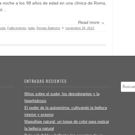
 noche a los 98 años de edad en una clínica de Roma,
ió…
Read more →
Moda
,
Fallecimiento
,
Italia
,
Renato Balestra
//
noviembre 28, 2022
ENTRADAS RECIENTES
Buscar
Mitos sobre el sudor, los desodorantes y la
hiperhidrosis
El poder de la autoestima: cultivando la belleza
interior y exterior
Maquillaje natural: un toque de color para realzar
la belleza natural