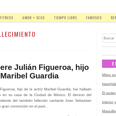
FITNESS
AMOR + SEXO
TIEMPO LIBRE
FAMOSOS
RE
LLECIMIENTO
Buscar
E
ere Julián Figueroa, hijo
 Maribel Guardia
Mitos so
hiperhid
 Figueroa, hijo de la actriz Maribel Guardia, fue hallado
El poder
o en su casa de la Ciudad de México. El deceso del
diente del también fallecido cantante Joan Sebastian
interior 
 gran conmoción en el país…
Maquilla