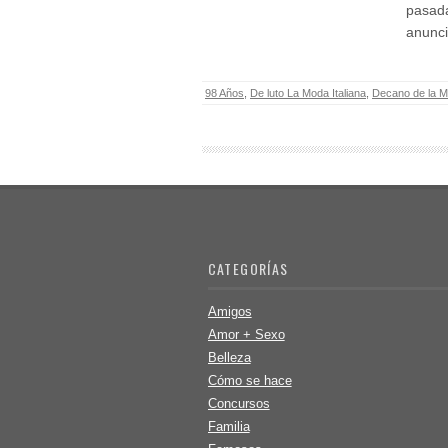
pasada
anunc
98 Años
,
De luto La Moda Italiana
,
Decano de la 
CATEGORÍAS
Amigos
Amor + Sexo
Belleza
Cómo se hace
Concursos
Familia