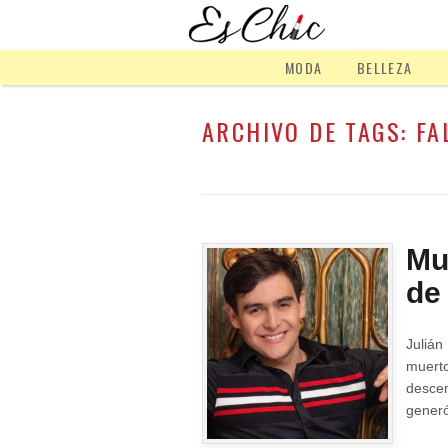
MODA
BELLEZA
ARCHIVO DE TAGS:
FA
Mu
de
Julián
muert
descen
generó