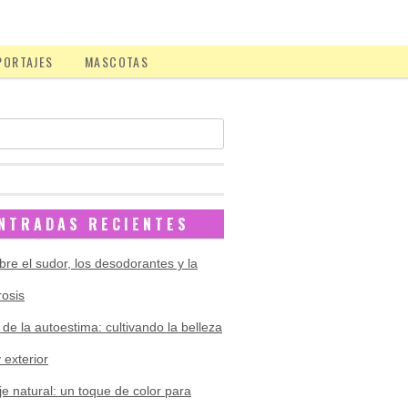
PORTAJES
MASCOTAS
NTRADAS RECIENTES
bre el sudor, los desodorantes y la
rosis
 de la autoestima: cultivando la belleza
y exterior
je natural: un toque de color para