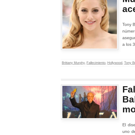
ac
Tony B
númer
asegur
a los 
Brittany Murphy
,
Fallecimiento
,
Hollywood
,
Tony Be
Fa
Ba
mo
El dis
uno de