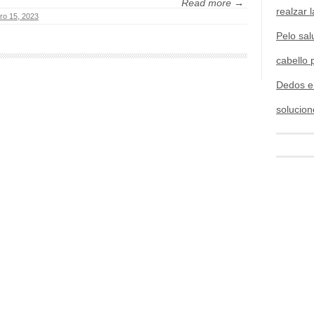
Read more →
realzar l
ro 15, 2023
Pelo sal
cabello 
Dedos e
solucion