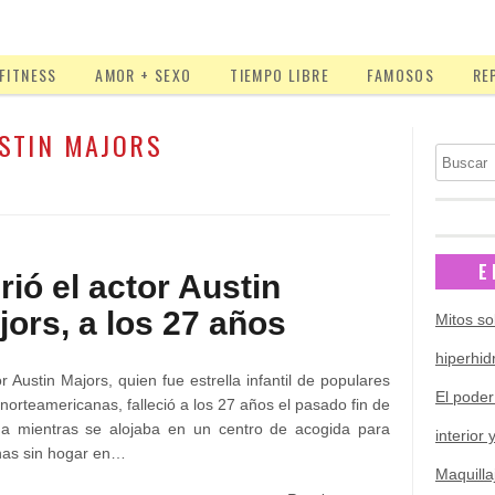
FITNESS
AMOR + SEXO
TIEMPO LIBRE
FAMOSOS
RE
STIN MAJORS
Buscar
E
rió el actor Austin
jors, a los 27 años
Mitos so
hiperhid
or Austin Majors, quien fue estrella infantil de populares
El poder
 norteamericanas, falleció a los 27 años el pasado fin de
a mientras se alojaba en un centro de acogida para
interior 
nas sin hogar en…
Maquilla