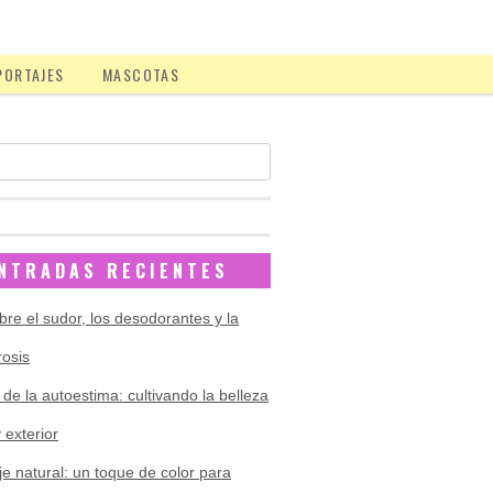
PORTAJES
MASCOTAS
NTRADAS RECIENTES
bre el sudor, los desodorantes y la
rosis
 de la autoestima: cultivando la belleza
y exterior
je natural: un toque de color para