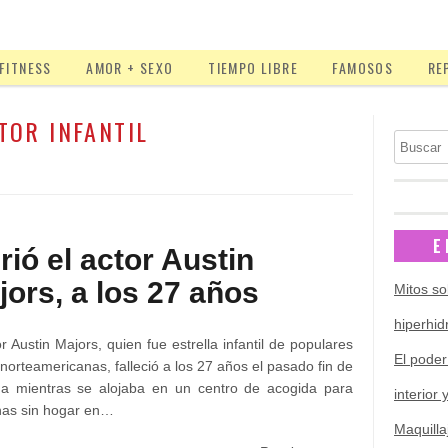
FITNESS
AMOR + SEXO
TIEMPO LIBRE
FAMOSOS
RE
TOR INFANTIL
Buscar
E
rió el actor Austin
jors, a los 27 años
Mitos so
hiperhid
or Austin Majors, quien fue estrella infantil de populares
El poder
 norteamericanas, falleció a los 27 años el pasado fin de
a mientras se alojaba en un centro de acogida para
interior 
nas sin hogar en…
Maquilla