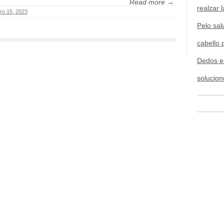
Read more →
realzar l
ro 15, 2023
Pelo sal
cabello 
Dedos e
solucion