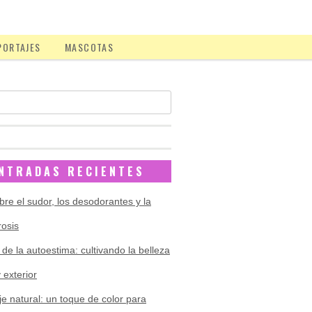
PORTAJES
MASCOTAS
NTRADAS RECIENTES
bre el sudor, los desodorantes y la
rosis
 de la autoestima: cultivando la belleza
y exterior
je natural: un toque de color para