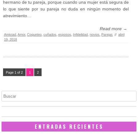
hermano de tu pareja, porque cuando una mujer está segura de
lo que siente por su pareja no duda en ningún momento del
atrevimiento…
Read more →
Amistad
,
Amor
,
Coqueteo
,
cuñados
,
esposos
,
Infidelidad
,
novios
,
Parejas
//
abril
19, 2018
Page 1 of 2
1
2
Buscar
ENTRADAS RECIENTES