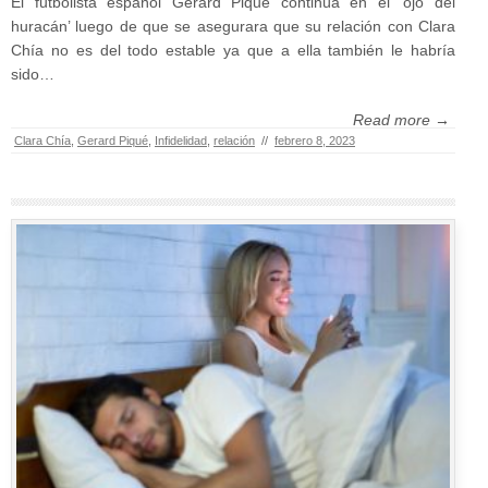
El futbolista español Gerard Piqué continúa en el ‘ojo del
huracán’ luego de que se asegurara que su relación con Clara
Chía no es del todo estable ya que a ella también le habría
sido…
Read more →
Clara Chía
,
Gerard Piqué
,
Infidelidad
,
relación
//
febrero 8, 2023