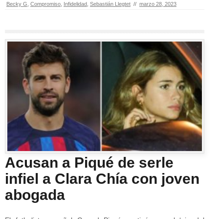
Becky G
,
Compromiso
,
Infidelidad
,
Sebastián Llegtet
//
marzo 28, 2023
Acusan a Piqué de serle
infiel a Clara Chía con joven
abogada