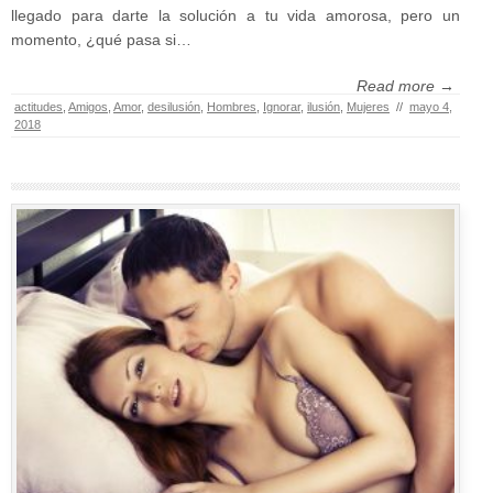
llegado para darte la solución a tu vida amorosa, pero un
momento, ¿qué pasa si…
Read more →
actitudes
,
Amigos
,
Amor
,
desilusión
,
Hombres
,
Ignorar
,
ilusión
,
Mujeres
//
mayo 4,
2018