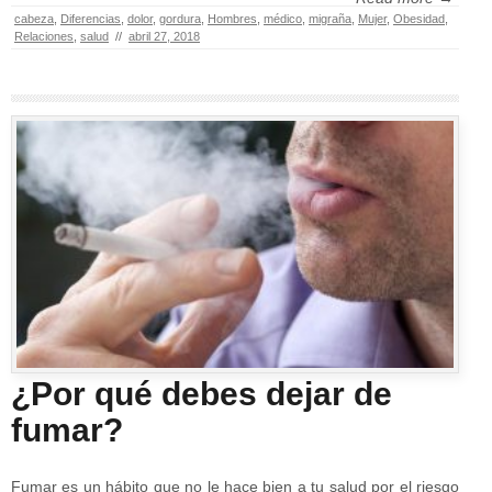
cabeza
,
Diferencias
,
dolor
,
gordura
,
Hombres
,
médico
,
migraña
,
Mujer
,
Obesidad
,
Relaciones
,
salud
//
abril 27, 2018
¿Por qué debes dejar de
fumar?
Fumar es un hábito que no le hace bien a tu salud por el riesgo