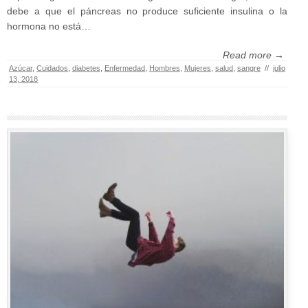
debe a que el páncreas no produce suficiente insulina o la
hormona no está…
Read more →
Azúcar
,
Cuidados
,
diabetes
,
Enfermedad
,
Hombres
,
Mujeres
,
salud
,
sangre
//
julio
13, 2018