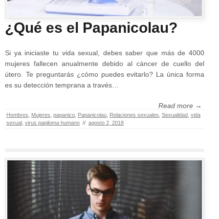
¿Qué es el Papanicolau?
Si ya iniciaste tu vida sexual, debes saber que más de 4000
mujeres fallecen anualmente debido al cáncer de cuello del
útero. Te preguntarás ¿cómo puedes evitarlo? La única forma
es su detección temprana a través…
Read more →
Hombres
,
Mujeres
,
papanico
,
Papanicolau
,
Relaciones sexuales
,
Sexualidad
,
vida
sexual
,
virus papiloma humano
//
agosto 2, 2018