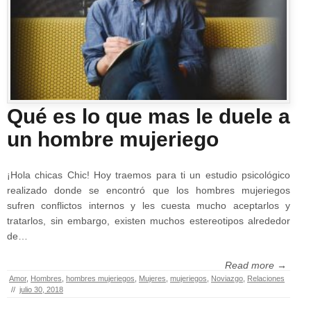
Qué es lo que mas le duele a
un hombre mujeriego
¡Hola chicas Chic! Hoy traemos para ti un estudio psicológico
realizado donde se encontró que los hombres mujeriegos
sufren conflictos internos y les cuesta mucho aceptarlos y
tratarlos, sin embargo, existen muchos estereotipos alrededor
de…
Read more →
Amor
,
Hombres
,
hombres mujeriegos
,
Mujeres
,
mujeriegos
,
Noviazgo
,
Relaciones
//
julio 30, 2018