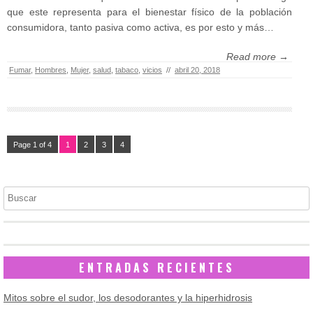
que este representa para el bienestar físico de la población
consumidora, tanto pasiva como activa, es por esto y más…
Read more →
Fumar
,
Hombres
,
Mujer
,
salud
,
tabaco
,
vicios
//
abril 20, 2018
Page 1 of 4
1
2
3
4
Buscar
ENTRADAS RECIENTES
Mitos sobre el sudor, los desodorantes y la hiperhidrosis