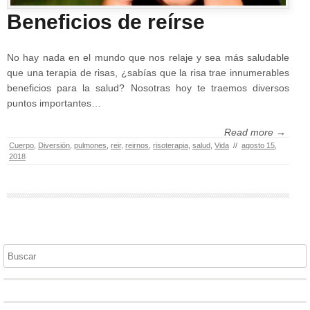
Beneficios de reírse
No hay nada en el mundo que nos relaje y sea más saludable
que una terapia de risas, ¿sabías que la risa trae innumerables
beneficios para la salud? Nosotras hoy te traemos diversos
puntos importantes…
Read more →
Cuerpo
,
Diversión
,
pulmones
,
reir
,
reirnos
,
risoterapia
,
salud
,
Vida
//
agosto 15,
2018
Buscar