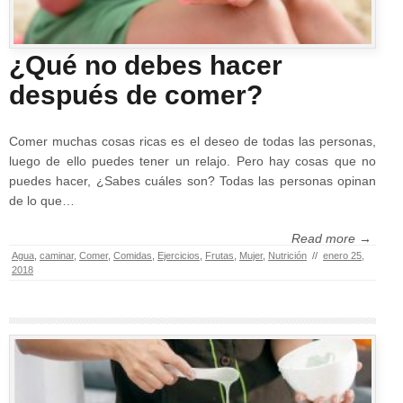
¿Qué no debes hacer
después de comer?
Comer muchas cosas ricas es el deseo de todas las personas,
luego de ello puedes tener un relajo. Pero hay cosas que no
puedes hacer, ¿Sabes cuáles son? Todas las personas opinan
de lo que…
Read more →
Agua
,
caminar
,
Comer
,
Comidas
,
Ejercicios
,
Frutas
,
Mujer
,
Nutrición
//
enero 25,
2018