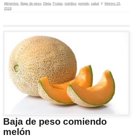
Alimentos
,
Bajar de peso
,
Dieta
,
Frutas
,
nutritivo
,
pomelo
,
salud
//
febrero 15,
2018
Baja de peso comiendo
melón