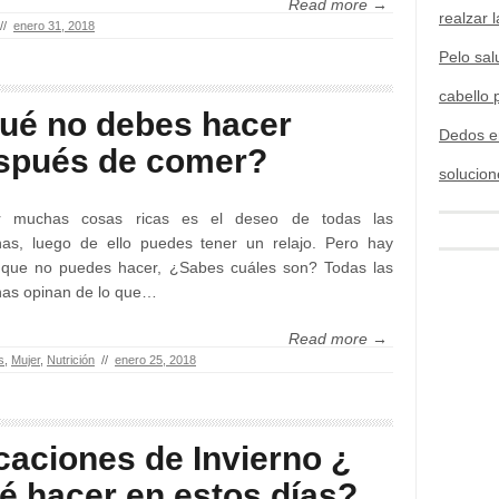
Read more →
realzar l
//
enero 31, 2018
Pelo sal
cabello 
ué no debes hacer
Dedos e
spués de comer?
solucion
 muchas cosas ricas es el deseo de todas las
nas, luego de ello puedes tener un relajo. Pero hay
 que no puedes hacer, ¿Sabes cuáles son? Todas las
nas opinan de lo que…
Read more →
s
,
Mujer
,
Nutrición
//
enero 25, 2018
caciones de Invierno ¿
é hacer en estos días?