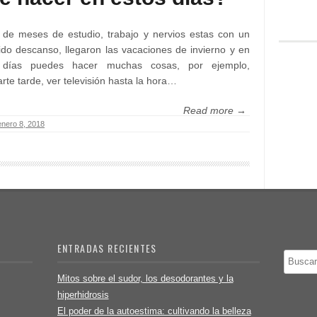
de meses de estudio, trabajo y nervios estas con un
do descanso, llegaron las vacaciones de invierno y en
 días puedes hacer muchas cosas, por ejemplo,
arte tarde, ver televisión hasta la hora…
Read more →
enero 8, 2018
ENTRADAS RECIENTES
Buscar
Mitos sobre el sudor, los desodorantes y la
hiperhidrosis
El poder de la autoestima: cultivando la belleza