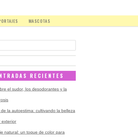
PORTAJES
MASCOTAS
NTRADAS RECIENTES
bre el sudor, los desodorantes y la
rosis
 de la autoestima: cultivando la belleza
y exterior
je natural: un toque de color para