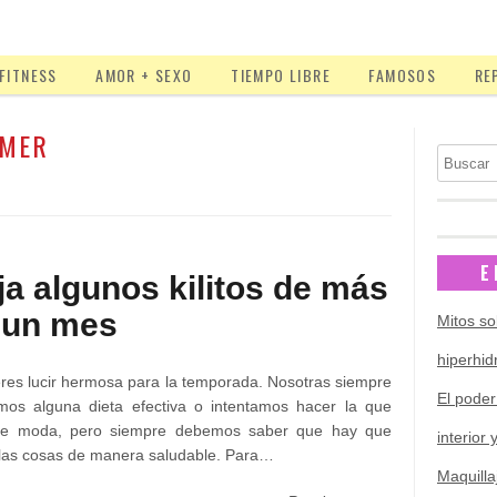
FITNESS
AMOR + SEXO
TIEMPO LIBRE
FAMOSOS
RE
MER
Buscar
E
ja algunos kilitos de más
 un mes
Mitos so
hiperhid
eres lucir hermosa para la temporada. Nosotras siempre
El poder
mos alguna dieta efectiva o intentamos hacer la que
de moda, pero siempre debemos saber que hay que
interior 
las cosas de manera saludable. Para…
Maquilla