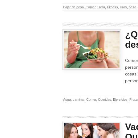
Bajar de peso
,
Comer
,
Dieta
,
Fitness
,
Kilos
,
peso
¿Q
de
Comer
perso
cosas
perso
Agua
,
caminar
,
Comer
,
Comidas
,
Ejercicios
,
Fruta
Va
Qu