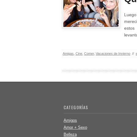
Luego 
mereci
estos
levant
Amigas
,
Cine
,
Comer
,
Vacaciones de Invierno
//
CATEGORÍAS
Amigos
Amor + Sexo
Belleza