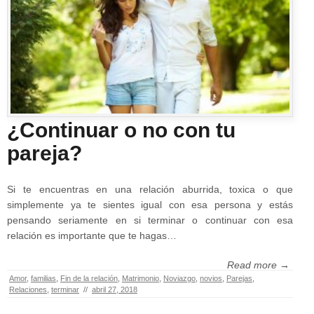
¿Continuar o no con tu
pareja?
Si te encuentras en una relación aburrida, toxica o que
simplemente ya te sientes igual con esa persona y estás
pensando seriamente en si terminar o continuar con esa
relación es importante que te hagas…
Read more →
Amor
,
familias
,
Fin de la relación
,
Matrimonio
,
Noviazgo
,
novios
,
Parejas
,
Relaciones
,
terminar
//
abril 27, 2018