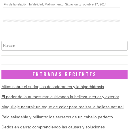
Fin de la relación
,
Infidelidad
,
Mal momento
,
Situación
//
octubre 17, 2014
Buscar
ENTRADAS RECIENTES
Mitos sobre el sudor, los desodorantes y la hiperhidrosis
El poder de la autoestima: cultivando la belleza interior y exterior
Maquillaje natural: un toque de color para realzar la belleza natural
Pelo saludable y brillante: los secretos de un cabello perfecto
Dedos en garra: comprendiendo las causas y soluciones