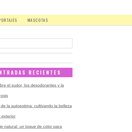
PORTAJES
MASCOTAS
NTRADAS RECIENTES
bre el sudor, los desodorantes y la
rosis
 de la autoestima: cultivando la belleza
y exterior
je natural: un toque de color para