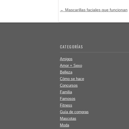
Post navigation
←
Mascarillas faciales que funcionan
CATEGORÍAS
Amigos
Amor + Sexo
Belleza
Cómo se hace
Concursos
Familia
Famosos
Fitness
Guía de compras
Mascotas
Moda