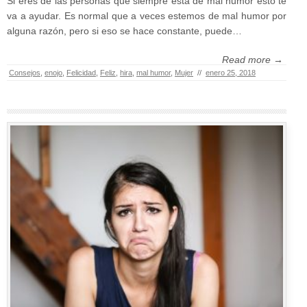
Si eres de las personas que siempre está de mal humor esto te
va a ayudar. Es normal que a veces estemos de mal humor por
alguna razón, pero si eso se hace constante, puede…
Read more →
Consejos
,
enojo
,
Felicidad
,
Feliz
,
hira
,
mal humor
,
Mujer
//
enero 25, 2018