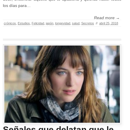
los días para…
Read more →
crónicos
,
Estudios
,
Felicidad
,
japón
,
longevidad
,
salud
,
Secretos
//
abril 25, 2018
Señales que delatan que le