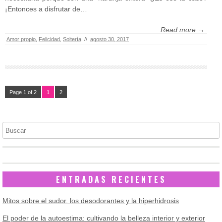
¡Entonces a disfrutar de…
Read more →
Amor propio
,
Felicidad
,
Soltería
//
agosto 30, 2017
Page 1 of 2
1
2
Buscar
ENTRADAS RECIENTES
Mitos sobre el sudor, los desodorantes y la hiperhidrosis
El poder de la autoestima: cultivando la belleza interior y exterior