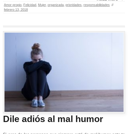
Amor propio
,
Felicidad
,
Mujer
,
organizada
,
prioridades
,
responsabilidades
//
febrero 13, 2018
Dile adiós al mal humor