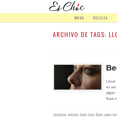
MODA
BELLEZA
ARCHIVO DE TAGS:
LL
Ben
Llorar
es así
algún
fluya
beneficios
,
lagrimas
,
llanto
,
llorar
,
Mujer
,
salud
,
tox