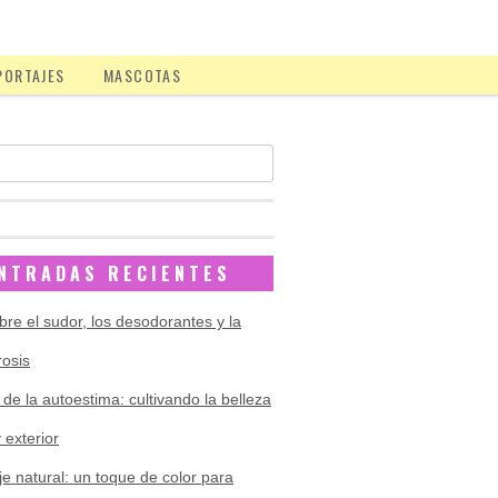
PORTAJES
MASCOTAS
NTRADAS RECIENTES
bre el sudor, los desodorantes y la
rosis
 de la autoestima: cultivando la belleza
y exterior
je natural: un toque de color para