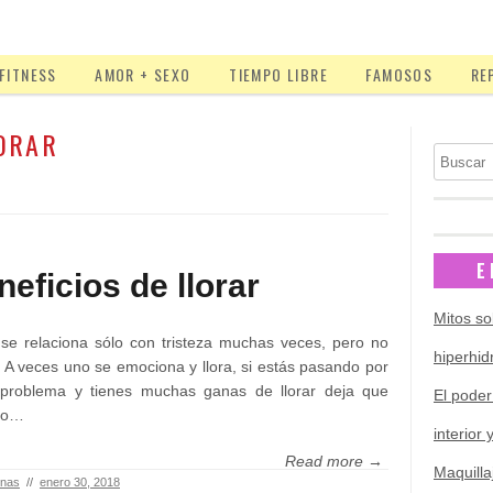
FITNESS
AMOR + SEXO
TIEMPO LIBRE
FAMOSOS
RE
ORAR
Buscar
E
eficios de llorar
Mitos so
 se relaciona sólo con tristeza muchas veces, pero no
hiperhid
. A veces uno se emociona y llora, si estás pasando por
 problema y tienes muchas ganas de llorar deja que
El poder
 no…
interior 
Read more →
Maquilla
inas
//
enero 30, 2018