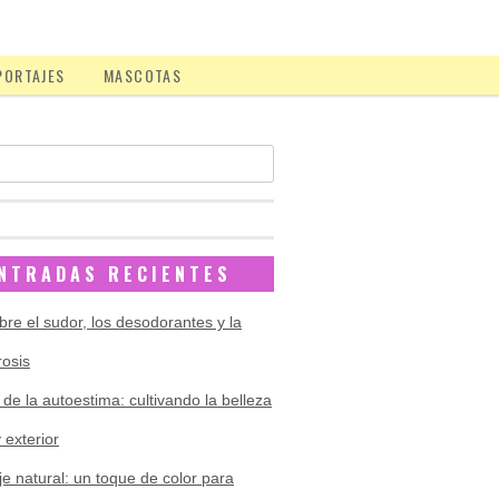
PORTAJES
MASCOTAS
NTRADAS RECIENTES
bre el sudor, los desodorantes y la
rosis
 de la autoestima: cultivando la belleza
y exterior
je natural: un toque de color para