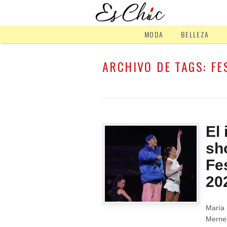
MODA
BELLEZA
ARCHIVO DE TAGS:
FE
El
sh
Fe
20
María
Mernes