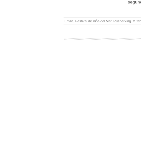
segund
Emilia
,
Festival de Viña del Mar
,
Rusherking
//
fe