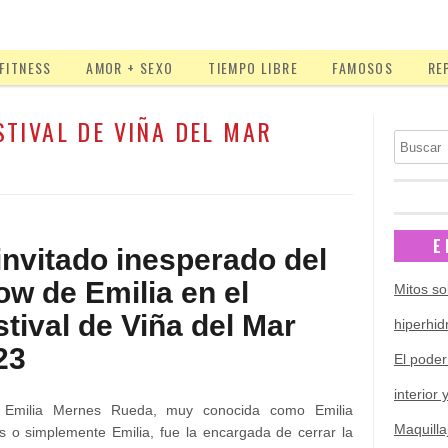
FITNESS
AMOR + SEXO
TIEMPO LIBRE
FAMOSOS
RE
STIVAL DE VIÑA DEL MAR
Buscar
E
 invitado inesperado del
ow de Emilia en el
Mitos so
stival de Viña del Mar
hiperhid
23
El poder
interior 
 Emilia Mernes Rueda, muy conocida como Emilia
Maquilla
 o simplemente Emilia, fue la encargada de cerrar la