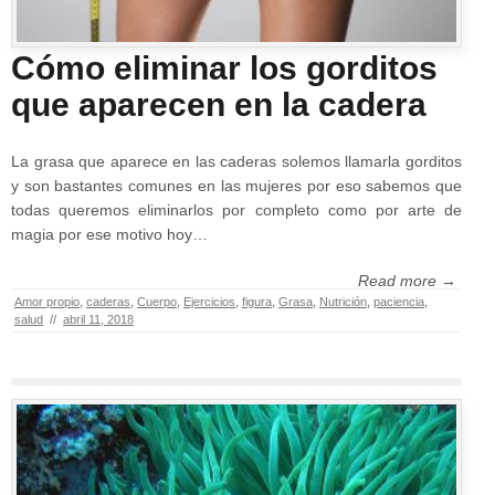
Cómo eliminar los gorditos
que aparecen en la cadera
La grasa que aparece en las caderas solemos llamarla gorditos
y son bastantes comunes en las mujeres por eso sabemos que
todas queremos eliminarlos por completo como por arte de
magia por ese motivo hoy…
Read more →
Amor propio
,
caderas
,
Cuerpo
,
Ejercicios
,
figura
,
Grasa
,
Nutrición
,
paciencia
,
salud
//
abril 11, 2018