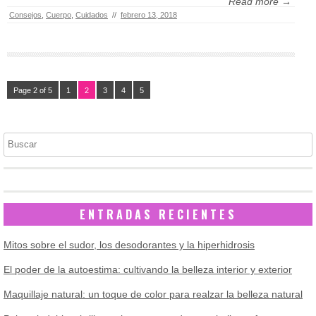
Read more →
Consejos
,
Cuerpo
,
Cuidados
//
febrero 13, 2018
Page 2 of 5
1
2
3
4
5
Buscar
ENTRADAS RECIENTES
Mitos sobre el sudor, los desodorantes y la hiperhidrosis
El poder de la autoestima: cultivando la belleza interior y exterior
Maquillaje natural: un toque de color para realzar la belleza natural