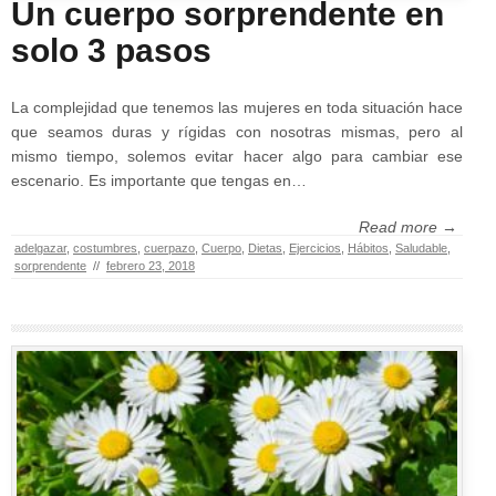
Un cuerpo sorprendente en
solo 3 pasos
La complejidad que tenemos las mujeres en toda situación hace
que seamos duras y rígidas con nosotras mismas, pero al
mismo tiempo, solemos evitar hacer algo para cambiar ese
escenario. Es importante que tengas en…
Read more →
adelgazar
,
costumbres
,
cuerpazo
,
Cuerpo
,
Dietas
,
Ejercicios
,
Hábitos
,
Saludable
,
sorprendente
//
febrero 23, 2018