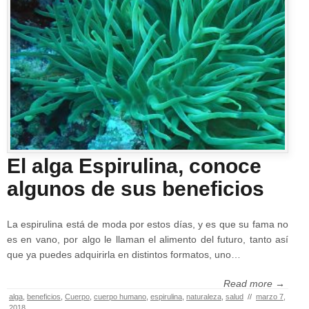
El alga Espirulina, conoce
algunos de sus beneficios
La espirulina está de moda por estos días, y es que su fama no
es en vano, por algo le llaman el alimento del futuro, tanto así
que ya puedes adquirirla en distintos formatos, uno…
Read more →
alga
,
beneficios
,
Cuerpo
,
cuerpo humano
,
espirulina
,
naturaleza
,
salud
//
marzo 7,
2018