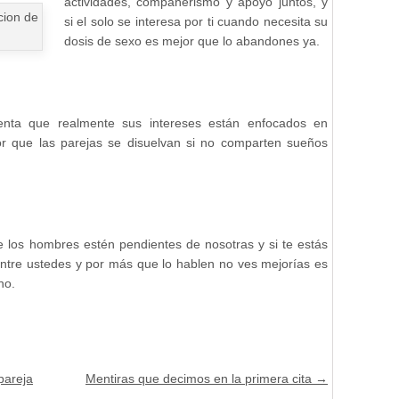
actividades,
compañerismo y apoyo juntos, y
si el solo se interesa por ti cuando necesita su
dosis de sexo es mejor que lo abandones ya.
uenta que realmente sus intereses están enfocados en
or que las parejas se disuelvan si no comparten sueños
e los hombres estén pendientes de nosotras y si te estás
ntre ustedes y por más que lo hablen no ves mejorías es
no.
pareja
Mentiras que decimos en la primera cita
→