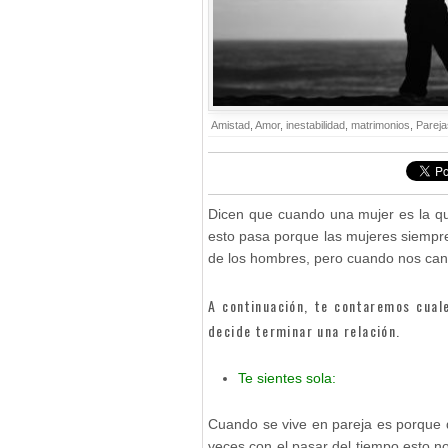
Amistad
,
Amor
,
inestabilidad
,
matrimonios
,
Pareja
Dicen que cuando una mujer es la 
esto pasa porque las mujeres siemp
de los hombres, pero cuando nos can
A continuación, te contaremos cua
decide terminar una relación.
Te sientes sola:
Cuando se vive en pareja es porque
veces
con el pasar del tiempo esto n