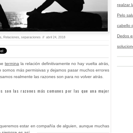
realzar l
Pelo sal
cabello 
Dedos e
s
,
Relaciones
,
separaciones
//
abril 24, 2018
solucion
que
termina
la relación definitivamente no hay vuelta atrás,
re somos más permisivas y dejamos pasar muchos errores
samos realmente las razones son para no volver atrás.
les son las razones más comunes por las que una mujer
 queremos estar en compañía de alguien, aunque muchas
o siempre es así