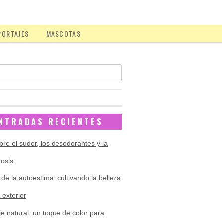
PORTAJES
MASCOTAS
NTRADAS RECIENTES
bre el sudor, los desodorantes y la
rosis
 de la autoestima: cultivando la belleza
y exterior
je natural: un toque de color para