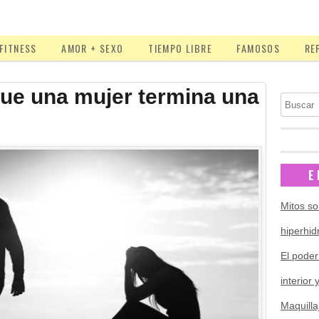
FITNESS
AMOR + SEXO
TIEMPO LIBRE
FAMOSOS
RE
que una mujer termina una
Buscar
E
Mitos so
hiperhid
El poder
interior 
Maquilla