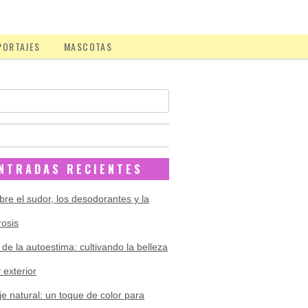
PORTAJES
MASCOTAS
NTRADAS RECIENTES
bre el sudor, los desodorantes y la
rosis
 de la autoestima: cultivando la belleza
y exterior
je natural: un toque de color para