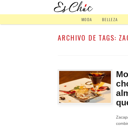
MODA
BELLEZA
ARCHIVO DE TAGS:
ZA
Mo
ch
al
qu
Zacap
combin