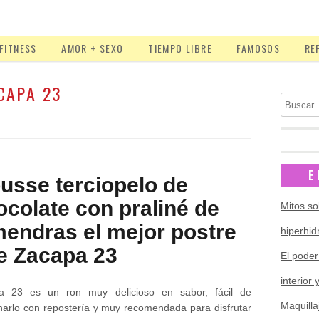
FITNESS
AMOR + SEXO
TIEMPO LIBRE
FAMOSOS
RE
CAPA 23
Buscar
E
usse terciopelo de
ocolate con praliné de
Mitos so
mendras el mejor postre
hiperhid
e Zacapa 23
El poder
interior 
a 23 es un ron muy delicioso en sabor, fácil de
Maquilla
arlo con repostería y muy recomendada para disfrutar