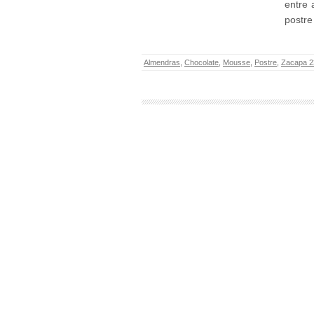
entre 
postre
Almendras
,
Chocolate
,
Mousse
,
Postre
,
Zacapa 2