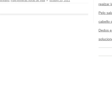
erinario
,
Pupi primeras horas de Vida
//
octubre 20, 2021
realzar l
Pelo sal
cabello 
Dedos e
solucion