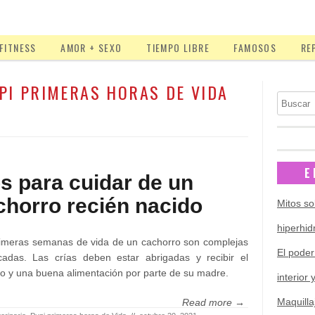
FITNESS
AMOR + SEXO
TIEMPO LIBRE
FAMOSOS
RE
PI PRIMERAS HORAS DE VIDA
Buscar
E
ps para cuidar de un
chorro recién nacido
Mitos so
hiperhid
imeras semanas de vida de un cachorro son complejas
El poder
cadas. Las crías deben estar abrigadas y recibir el
o y una buena alimentación por parte de su madre.
interior 
Maquilla
Read more →