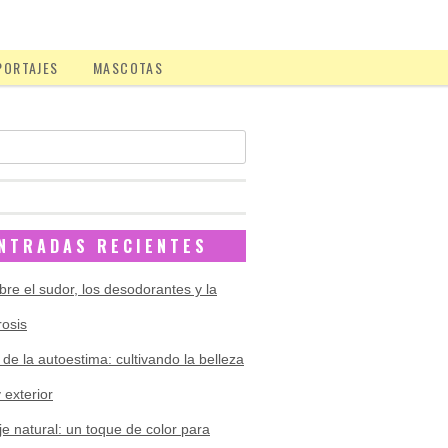
PORTAJES
MASCOTAS
NTRADAS RECIENTES
bre el sudor, los desodorantes y la
rosis
 de la autoestima: cultivando la belleza
y exterior
je natural: un toque de color para