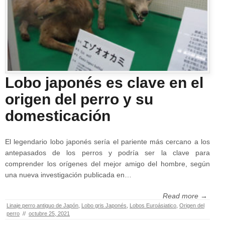
Lobo japonés es clave en el
origen del perro y su
domesticación
El legendario lobo japonés sería el pariente más cercano a los
antepasados de los perros y podría ser la clave para
comprender los orígenes del mejor amigo del hombre, según
una nueva investigación publicada en…
Read more →
Linaje perro antiguo de Japón
,
Lobo gris Japonés
,
Lobos Euroásiatico
,
Origen del
perro
//
octubre 25, 2021