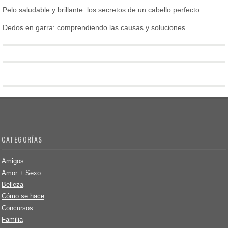
Pelo saludable y brillante: los secretos de un cabello perfecto
Dedos en garra: comprendiendo las causas y soluciones
CATEGORÍAS
Amigos
Amor + Sexo
Belleza
Cómo se hace
Concursos
Familia