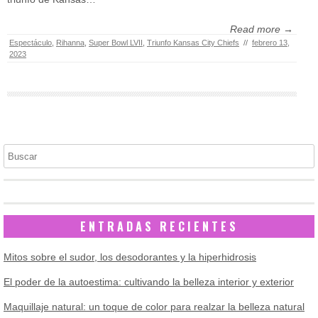
Read more →
Espectáculo
,
Rihanna
,
Super Bowl LVII
,
Triunfo Kansas City Chiefs
//
febrero 13,
2023
Buscar
ENTRADAS RECIENTES
Mitos sobre el sudor, los desodorantes y la hiperhidrosis
El poder de la autoestima: cultivando la belleza interior y exterior
Maquillaje natural: un toque de color para realzar la belleza natural