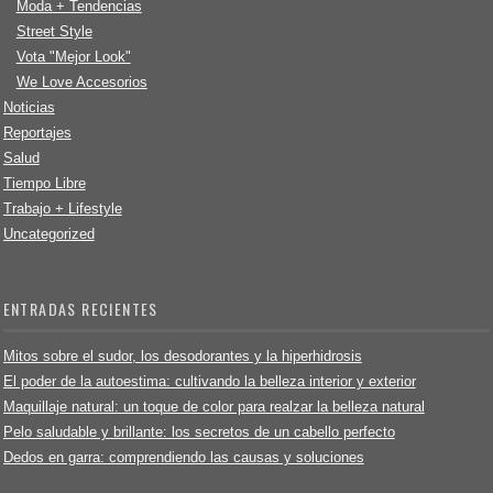
Moda + Tendencias
Street Style
Vota "Mejor Look"
We Love Accesorios
Noticias
Reportajes
Salud
Tiempo Libre
Trabajo + Lifestyle
Uncategorized
ENTRADAS RECIENTES
Mitos sobre el sudor, los desodorantes y la hiperhidrosis
El poder de la autoestima: cultivando la belleza interior y exterior
Maquillaje natural: un toque de color para realzar la belleza natural
Pelo saludable y brillante: los secretos de un cabello perfecto
Dedos en garra: comprendiendo las causas y soluciones