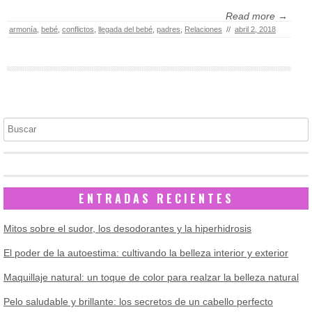
Read more →
armonía
,
bebé
,
conflictos
,
llegada del bebé
,
padres
,
Relaciones
//
abril 2, 2018
Buscar
ENTRADAS RECIENTES
Mitos sobre el sudor, los desodorantes y la hiperhidrosis
El poder de la autoestima: cultivando la belleza interior y exterior
Maquillaje natural: un toque de color para realzar la belleza natural
Pelo saludable y brillante: los secretos de un cabello perfecto