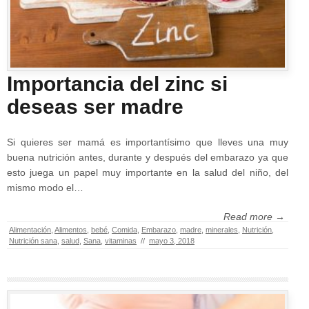
Importancia del zinc si
deseas ser madre
Si quieres ser mamá es importantísimo que lleves una muy
buena nutrición antes, durante y después del embarazo ya que
esto juega un papel muy importante en la salud del niño, del
mismo modo el…
Read more →
Alimentación
,
Alimentos
,
bebé
,
Comida
,
Embarazo
,
madre
,
minerales
,
Nutrición
,
Nutrición sana
,
salud
,
Sana
,
vitaminas
//
mayo 3, 2018