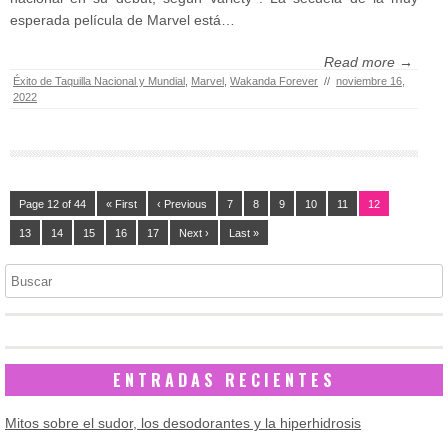
esperada película de Marvel está…
Read more →
Éxito de Taquilla Nacional y Mundial
,
Marvel
,
Wakanda Forever
//
noviembre 16,
2022
Page 12 of 44
« First
‹ Previous
7
8
9
10
11
12
13
14
15
16
17
Next ›
Last »
Buscar
ENTRADAS RECIENTES
Mitos sobre el sudor, los desodorantes y la hiperhidrosis