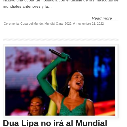
incluyó una cuota de nostalgia con el desfile de las mascotas de
mundiales anteriores y la…
Read more →
Ceremonia
,
Copa del Mundo
,
Mundial Qatar 2022
//
noviembre 21, 2022
Dua Lipa no irá al Mundial