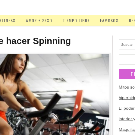
FITNESS
AMOR + SEXO
TIEMPO LIBRE
FAMOSOS
RE
e hacer Spinning
Buscar
E
Mitos so
hiperhid
El poder
interior 
Maquilla