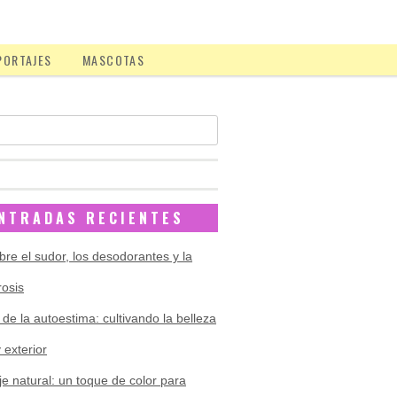
PORTAJES
MASCOTAS
NTRADAS RECIENTES
bre el sudor, los desodorantes y la
rosis
 de la autoestima: cultivando la belleza
y exterior
je natural: un toque de color para