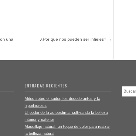
con una
¿Por qué nos pueden ser infieles?
→
ENTRADAS RECIENTES
Buscar
Mitos sobre el sudor, los desodorantes y la
hiperhidrosis
El poder de la autoestima: cultivando la belleza
interior y exterior
Maquillaje natural: un toque de color para realzar
la belleza natural