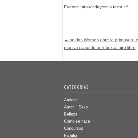
Fuente: http://vidayestilo.terra.cl/
Post navigation
←
adidas Women abre la primavera 
masiva clase de aerobox al aire libre
CATEGORÍAS
Amigos
Amor + Sexo
Belleza
Cómo se hace
Concursos
Familia