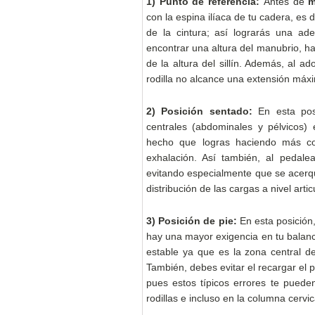
1) Punto de referencia:
Antes de
m
con la espina ilíaca de tu cadera, es 
de la cintura; así lograrás una ade
encontrar una altura del manubrio, 
de la altura del sillín. Además, al ad
rodilla no alcance una extensión máxi
2) Posición sentado:
En esta pos
centrales (abdominales y pélvicos)
hecho que logras haciendo más con
exhalación. Así también, al pedalea
evitando especialmente que se acer
distribución de las cargas a nivel artic
3) Posición de pie:
En esta posición,
hay una mayor exigencia en tu balance
estable ya que es la zona central de 
También, debes evitar el recargar el 
pues estos típicos errores te puede
rodillas e incluso en la columna cervic