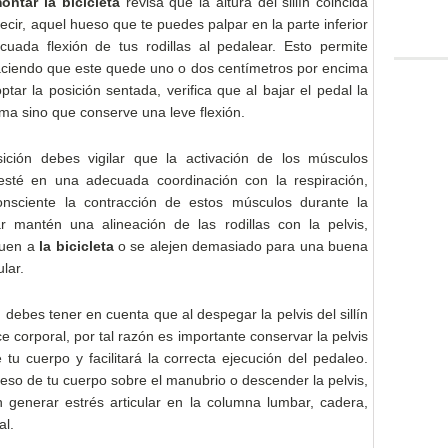
ontar la bicicleta
revisa que la altura del sillín coincida
decir, aquel hueso que te puedes palpar en la parte inferior
cuada flexión de tus rodillas al pedalear. Esto permite
haciendo que este quede uno o dos centímetros por encima
optar la posición sentada, verifica que al bajar el pedal la
ma sino que conserve una leve flexión.
ición debes vigilar que la activación de los músculos
 esté en una adecuada coordinación con la respiración,
sciente la contracción de estos músculos durante la
r mantén una alineación de las rodillas con la pelvis,
quen a
la bicicleta
o se alejen demasiado para una buena
ular.
 debes tener en cuenta que al despegar la pelvis del sillín
 corporal, por tal razón es importante conservar la pelvis
tu cuerpo y facilitará la correcta ejecución del pedaleo.
peso de tu cuerpo sobre el manubrio o descender la pelvis,
n generar estrés articular en la columna lumbar, cadera,
al.