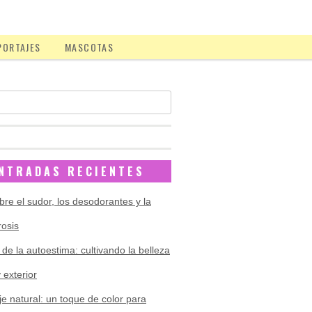
PORTAJES
MASCOTAS
NTRADAS RECIENTES
bre el sudor, los desodorantes y la
rosis
 de la autoestima: cultivando la belleza
y exterior
je natural: un toque de color para