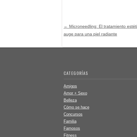
Post navigation
←
Microneedling: El tratamiento estét
auge para una piel radiante
CATEGORÍAS
Amigos
Amor + Sexo
Belleza
Cómo se hace
Concursos
Familia
Famosos
Fitness