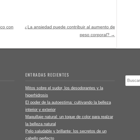
ico con
¿La ansiedad puede contribuir al aumento de
peso corporal?
→
ENTRADAS RECIENTES
Buscar
Mitos sobre el sudor, los desodorantes y la
hiperhidrosis
El poder de la autoestima: cultivando la belleza
interior y exterior
Maquillaje natural: un toque de color para realzar
la belleza natural
Pelo saludable y brillante: los secretos de un
cabello perfecto