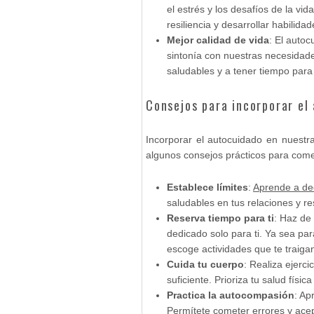
el estrés y los desafíos de la v
resiliencia y desarrollar habilida
Mejor calidad de vida
: El autoc
sintonía con nuestras necesidade
saludables y a tener tiempo para
Consejos para incorporar el 
Incorporar el autocuidado en nuestra
algunos consejos prácticos para com
Establece límites
:
Aprende a de
saludables en tus relaciones y r
Reserva tiempo para ti
: Haz de
dedicado solo para ti. Ya sea par
escoge actividades que te traigan
Cuida tu cuerpo
: Realiza ejerc
suficiente. Prioriza tu salud físi
Practica la autocompasión
: Ap
Permítete cometer errores y acep