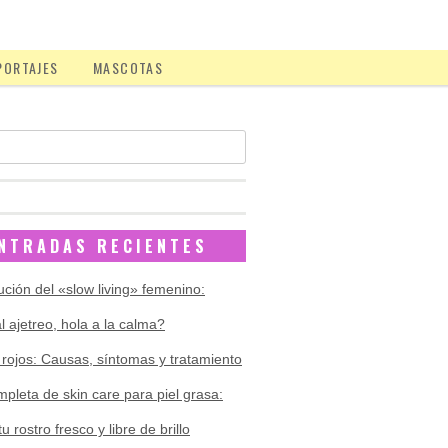
PORTAJES
MASCOTAS
NTRADAS RECIENTES
ución del «slow living» femenino:
l ajetreo, hola a la calma?
rojos: Causas, síntomas y tratamiento
pleta de skin care para piel grasa:
 rostro fresco y libre de brillo