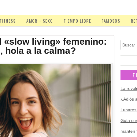
FITNESS
AMOR + SEXO
TIEMPO LIBRE
FAMOSOS
RE
l «slow living» femenino:
Buscar
, hola a la calma?
E
La revol
¿Adiós a
Lunares 
Guía com
mantén tu