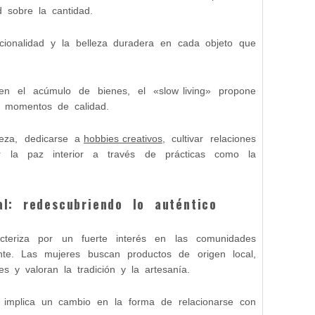
d sobre la cantidad.
uncionalidad y la belleza duradera en cada objeto que
 en el acúmulo de bienes, el «slow living» propone
os momentos de calidad.
leza, dedicarse a
hobbies creativos
, cultivar relaciones
ar la paz interior a través de prácticas como la
l: redescubriendo lo auténtico
racteriza por un fuerte interés en las comunidades
nte. Las mujeres buscan productos de origen local,
 y valoran la tradición y la artesanía.
co implica un cambio en la forma de relacionarse con