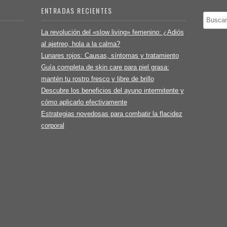
ENTRADAS RECIENTES
Buscar
La revolución del «slow living» femenino: ¿Adiós
al ajetreo, hola a la calma?
Lunares rojos: Causas, síntomas y tratamiento
Guía completa de skin care para piel grasa:
mantén tu rostro fresco y libre de brillo
Descubre los beneficios del ayuno intermitente y
cómo aplicarlo efectivamente
Estrategias novedosas para combatir la flacidez
corporal