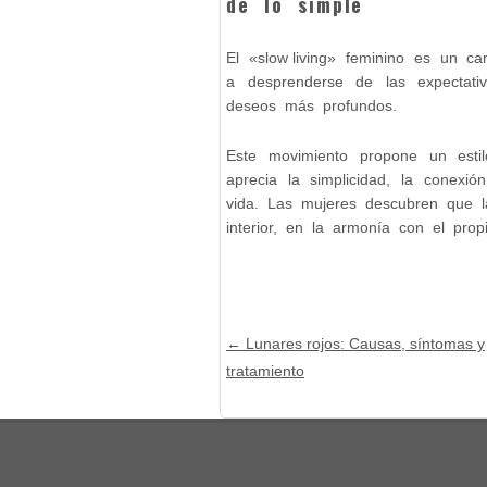
de lo simple
El «slow living» feminino es un c
a desprenderse de las expectati
deseos más profundos.
Este movimiento propone un esti
aprecia la simplicidad, la conexi
vida. Las mujeres descubren que la
interior, en la armonía con el pr
Post navigation
←
Lunares rojos: Causas, síntomas y
tratamiento