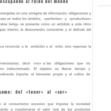
 escapando al ruido del mundo
mergidas en una vorágine de información, obligaciones y
itosas en todos los ámbitos, «perfectas» y «productivas»
 «slow living» se presenta como un antídoto a este ritmo
a paz interior, la desconexión consciente y el disfrute del
ica renunciar a la ambición o al éxito, sino repensar la
innecesarias, decir «no» a las obligaciones que no
mo indiscriminado. El objetivo es liberar tiempo y
ealmente importa: el bienestar propio y el cultivo de
nsumo: del «tener» al «ser»
one al consumismo excesivo que impulsa la sociedad
ando a cuestionarse el valor real de los productos