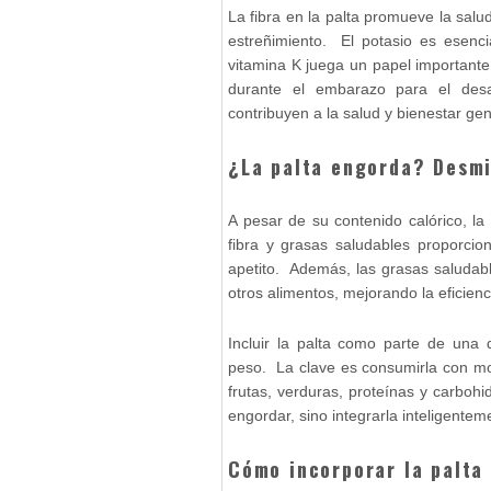
La fibra en la palta promueve la salud 
estreñimiento. El potasio es esenci
vitamina K juega un papel importante 
durante el embarazo para el desar
contribuyen a la salud y bienestar ge
¿La palta engorda? Desmi
A pesar de su contenido calórico, l
fibra y grasas saludables proporci
apetito. Además, las grasas saludabl
otros alimentos, mejorando la eficien
Incluir la palta como parte de una
peso. La clave es consumirla con mo
frutas, verduras, proteínas y carboh
engordar, sino integrarla inteligentem
Cómo incorporar la palta 