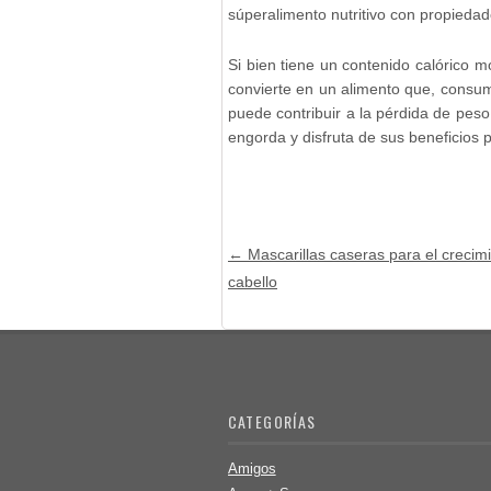
súperalimento nutritivo con propiedade
Si bien tiene un contenido calórico m
convierte en un alimento que, consu
puede contribuir a la pérdida de peso 
engorda y disfruta de sus beneficios p
Post navigation
←
Mascarillas caseras para el crecimi
cabello
CATEGORÍAS
Amigos