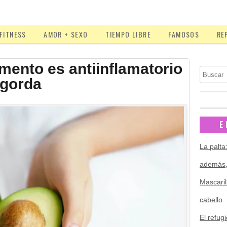
FITNESS
AMOR + SEXO
TIEMPO LIBRE
FAMOSOS
RE
imento es antiinflamatorio
Buscar
ngorda
E
La palta
además,
Mascaril
cabello
El refugi