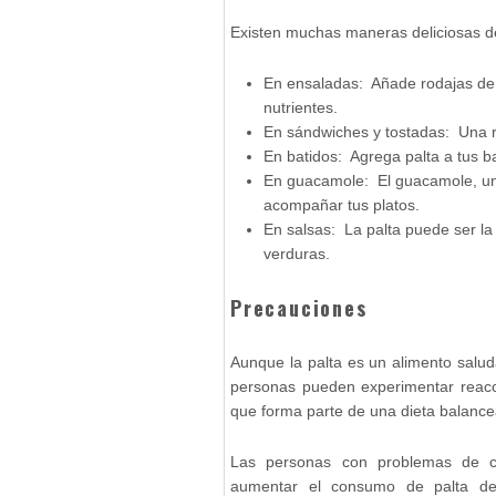
Existen muchas maneras deliciosas de 
En ensaladas: Añade rodajas de 
nutrientes.
En sándwiches y tostadas: Una r
En batidos: Agrega palta a tus b
En guacamole: El guacamole, un c
acompañar tus platos.
En salsas: La palta puede ser l
verduras.
Precauciones
Aunque la palta es un alimento salu
personas pueden experimentar reac
que forma parte de una dieta balance
Las personas con problemas de c
aumentar el consumo de palta de