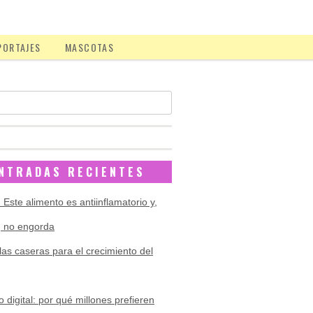
PORTAJES
MASCOTAS
NTRADAS RECIENTES
: Este alimento es antiinflamatorio y,
 no engorda
las caseras para el crecimiento del
o digital: por qué millones prefieren