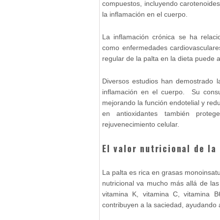
compuestos, incluyendo carotenoide
la inflamación en el cuerpo.
La inflamación crónica se ha rela
como enfermedades cardiovasculares,
regular de la palta en la dieta puede
Diversos estudios han demostrado la
inflamación en el cuerpo. Su consu
mejorando la función endotelial y red
en antioxidantes también proteg
rejuvenecimiento celular.
El valor nutricional de l
La palta es rica en grasas monoinsat
nutricional va mucho más allá de las
vitamina K, vitamina C, vitamina B6
contribuyen a la saciedad, ayudando a