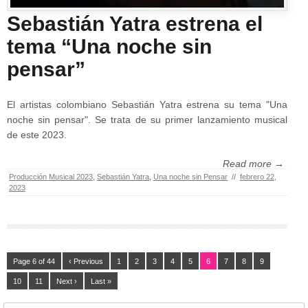
Sebastián Yatra estrena el
tema “Una noche sin
pensar”
El artistas colombiano Sebastián Yatra estrena su tema "Una
noche sin pensar". Se trata de su primer lanzamiento musical
de este 2023.
Read more →
Producción Musical 2023
,
Sebastián Yatra
,
Una noche sin Pensar
//
febrero 22,
2023
Page 6 of 44
‹ Previous
1
2
3
4
5
6
7
8
9
10
11
Next ›
Last »
Buscar