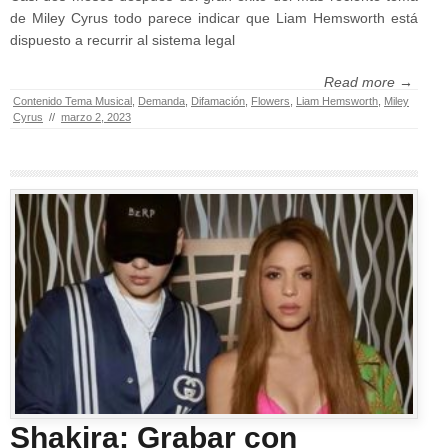
de Miley Cyrus todo parece indicar que Liam Hemsworth está
dispuesto a recurrir al sistema legal
Read more →
Contenido Tema Musical
,
Demanda
,
Difamación
,
Flowers
,
Liam Hemsworth
,
Miley
Cyrus
//
marzo 2, 2023
Shakira: Grabar con