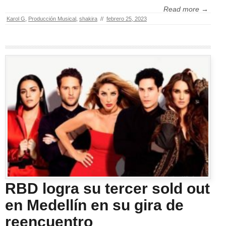
Read more →
Karol G
,
Producción Musical
,
shakira
//
febrero 25, 2023
RBD logra su tercer sold out
en Medellín en su gira de
reencuentro