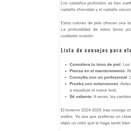
Los castaños profundos se han vuel
castaño chocolate y el castaño oscuro
Estos colores de pelo ofrecen una b
La profundidad de estos tonos pro
cualquier ocasión.
Lista de
consejos para ele
Considera tu tono de piel
: Los
Piensa en el mantenimiento
: A
Consulta con un profesional
: 
Prueba con extensiones
: Ante
a visualizar el nuevo look.
Sé valiente
: A veces, los cambi
El invierno 2024-2025 trae consigo u
estilos. Ya sea que prefieras un clás
elijas un color que te haga sentir bie