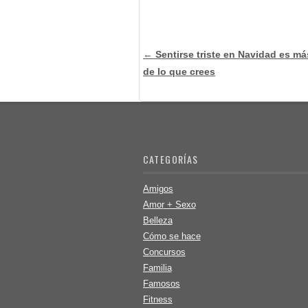
Post navigation
←
Sentirse triste en Navidad es m
de lo que crees
CATEGORÍAS
Amigos
Amor + Sexo
Belleza
Cómo se hace
Concursos
Familia
Famosos
Fitness