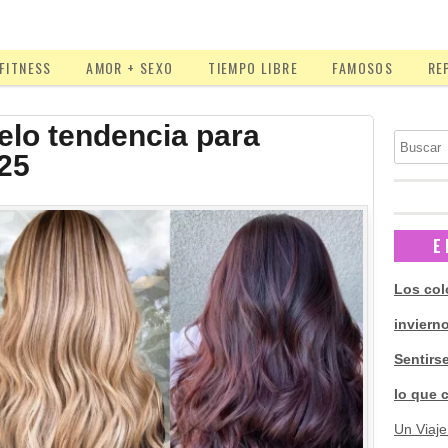
FITNESS
AMOR + SEXO
TIEMPO LIBRE
FAMOSOS
RE
elo tendencia para
Buscar
25
E
Los col
inviern
Sentirs
lo que 
Un Viaje