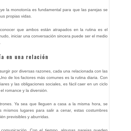
tuye la monotonía es fundamental para que las parejas se
us propias vidas.
econocer que ambos están atrapados en la rutina es el
nudo, iniciar una conversación sincera puede ser el medio
.
ía en una relación
urgir por diversas razones, cada una relacionada con las
Uno de los factores más comunes es la rutina diaria. Con
iares y las obligaciones sociales, es fácil caer en un ciclo
el romance y la diversión.
atrones. Ya sea que lleguen a casa a la misma hora, se
los mismos lugares para salir a cenar, estas costumbres
n previsibles y aburridas.
de comunicación. Con el tiempo, algunas parejas pueden