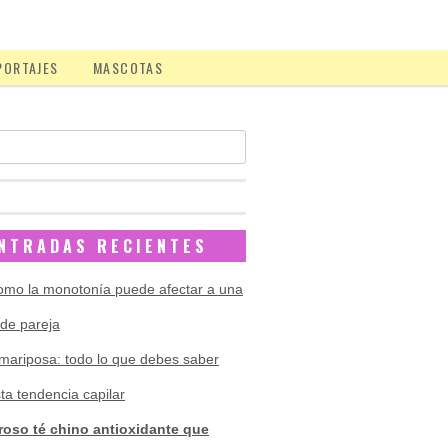
PORTAJES
MASCOTAS
NTRADAS RECIENTES
omo la monotonía puede afectar a una
 de pareja
 mariposa: todo lo que debes saber
ta tendencia capilar
roso té chino antioxidante que