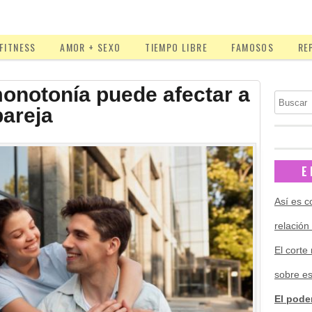
FITNESS
AMOR + SEXO
TIEMPO LIBRE
FAMOSOS
RE
onotonía puede afectar a
Buscar
pareja
E
Así es c
relación
El corte
sobre es
El pode