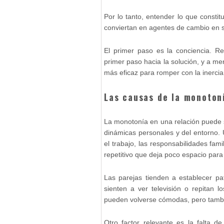
Por lo tanto, entender lo que consti
conviertan en agentes de cambio en s
El primer paso es la conciencia. R
primer paso hacia la solución, y a me
más eficaz para romper con la inercia
Las causas de la monoton
La monotonía en una relación puede s
dinámicas personales y del entorno. 
el trabajo, las responsabilidades famil
repetitivo que deja poco espacio para 
Las parejas tienden a establecer p
sienten a ver televisión o repitan 
pueden volverse cómodas, pero tambié
Otro factor relevante es la falta 